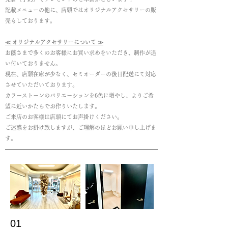
記載メニューの他に、店頭ではオリジナルアクセサリーの販
売もしております。
≪ オリジナルアクセサリーについて ≫
お蔭さまで多くのお客様にお買い求めをいただき、制作が追
い付いておりません。
現在、店頭在庫が少なく、セミオーダーの後日配送にて対応
させていただいております。
カラーストーンのバリエーションを6
色に増やし、よりご希
望に近いかたちでお作りいたします。
ご来店のお客様は店頭にてお声掛けください。
​ご迷惑をお掛け致しますが、ご理解のほどお願い申し上げま
す。
01