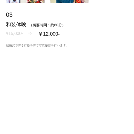
03
和装体験
（所要時間：約60分）
¥15,000- ⇒
￥12,000-
結婚式で着る打掛を着て写真撮影を行います。
着付けと簡単なヘアセットが含まれます。
髪飾りや模造刀など、無料でお使い頂ける備品のご準備もご
ざいます。
いつもと違う雰囲気で、思い出に残る写真を残しません
か！？
オプション
で写真撮影も承ります。
また、ご利用のお客様は貴重品以外のお荷物を営業時間内
無料でお預かり
いたします。
​衣装の種類…白無垢、色打掛、羽織袴
こんな方にお勧め
・せっかくだから、特別感がある写真を楽しみたい！