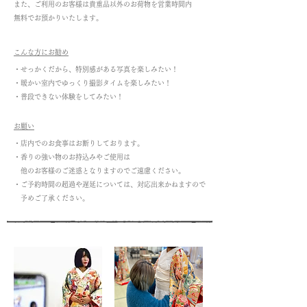
また、ご利用のお客様は貴重品以外のお荷物を営業時間内
無料でお預かり
いたします。
こんな方にお勧め
・せっかくだから、特別感がある写真を楽しみたい！
・暖かい室内でゆっくり撮影タイムを楽しみたい！
​・普段できない体験をしてみたい！
お願い
・店内でのお食事はお断りしております。
・香りの強い物のお持込みやご使用は
他のお客様のご迷惑となりますのでご遠慮ください。
​・ご予約時間の超過や遅延については、対応出来かねますので
​ 予めご了承ください。