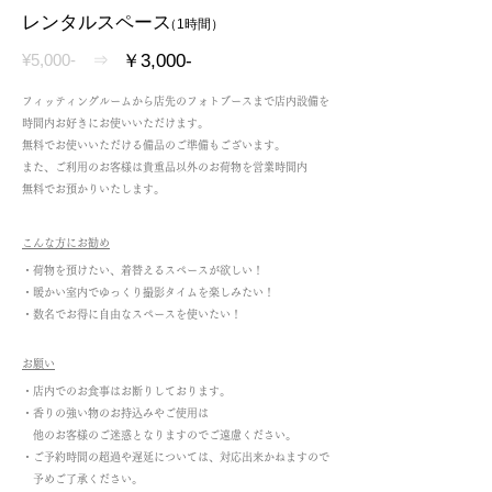
レンタルスペース
（1時間）
¥5,000- ⇒
￥3,000-
フィッティングルームから店先のフォトブースまで店内設備を
時間内お好きにお使いいただけます。
無料でお使いいただける備品の​ご準備もございます。
​また、ご利用のお客様は貴重品以外のお荷物を営業時間内
無料でお預かり
いたします。
こんな方にお勧め
・荷物を預けたい、着替えるスペースが欲しい！
・暖かい室内でゆっくり撮影タイムを楽しみたい！
​・数名でお得に自由なスペースを使いたい！
お願い
・店内でのお食事はお断りしております。
・香りの強い物のお持込みやご使用は
他のお客様のご迷惑となりますのでご遠慮ください。
​・ご予約時間の超過や遅延については、対応出来かねますので
​ 予めご了承ください。