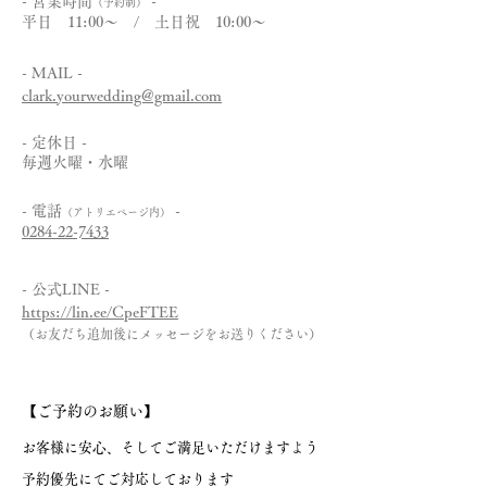
- 営業時間
-
（予約制）
平日 11:00～ / 土日祝 10:00～
- MAIL -
clark.yourwedding@gmail.com
- 定休日 -
毎週火曜・水曜
- 電話
-
（アトリエページ内）
0284-22-7433
- ​公式LINE -
https://lin.ee/CpeFTEE
（お友だち追加後にメッセージをお送りください）
【ご予約のお願い】
お客様に安心、そしてご満足いただけますよう
予約優先にてご対応しております